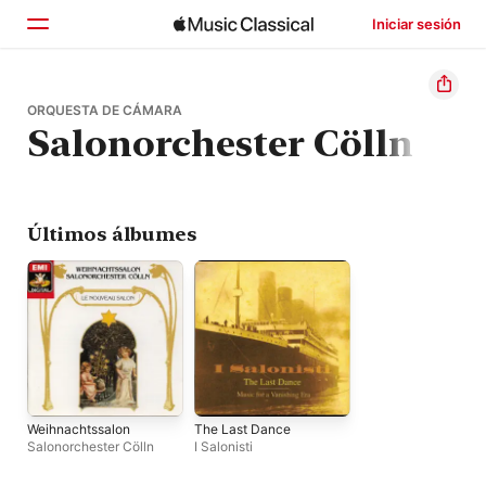
Iniciar sesión
Inicio
ORQUESTA DE CÁMARA
Salonorchester Cölln
Explorar
Buscar
Últimos álbumes
Weihnachtssalon
The Last Dance
Salonorchester Cölln
I Salonisti