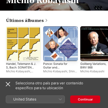
Michio Kobayashi
Últimos álbumes
Handel, Telemann & J.
Ponce: Sonata for
Goilberg Variations,
S, Bach: SONATEN
Guitar and
BWV 988
FÜR BLOCKFLÖTE
Harpsichord
Michio Kobayashi
,
Michio Kobayashi
,
Shin-
Michio Kobayashi
Shigeharu Hirao-
ichi Fukuda
Yamaoka
,
Sadao
Udagawa
Selecciona otro país para ver contenido
Otros artistas
específico para tu ubicación
United States
Continuar