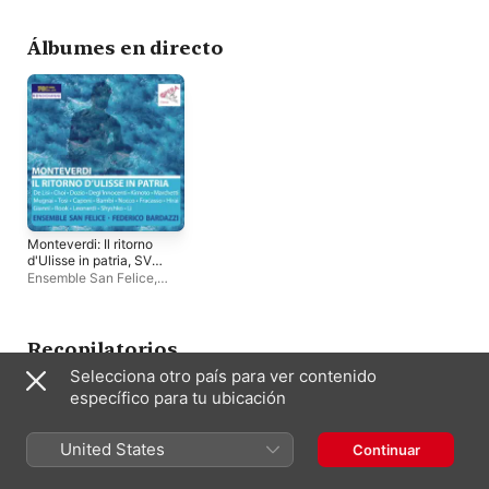
Zanin)
De Lisi
,
Federico
La Pifarescha
,
Sand
Bardazzi
,
チェ・ソヨン
Degl'Innocenti
,
Leon
De Lisi
,
Martha Roo
Álbumes en directo
Ensemble San Felic
Monteverdi: Il ritorno
d'Ulisse in patria, SV
325 (Live)
Ensemble San Felice
,
Haruyuki Hirai
,
Leonardo
De Lisi
,
Federico
Bardazzi
,
チェ・ソヨン
Recopilatorios
Selecciona otro país para ver contenido
específico para tu ubicación
United States
Continuar