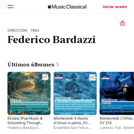
Iniciar sesión
Inicio
DIRECCIÓN · 1962
Federico Bardazzi
Explorar
Buscar
Últimos álbumes
Ékstasi (Pop Music &
Monteverdi: Il ritorno
Monteverdi: L'Orfeo,
Sorytelling Through
d'Ulisse in patria, SV
SV 318
The Millennia -
325 (Live)
Federico Bardazzi
,
Ensemble San Felice
,
Lorenzo Tosi
,
Valdri
Project by Carla
Ensemble San Felice
Haruyuki Hirai
,
Leonardo
Gashi
,
Federico Bar