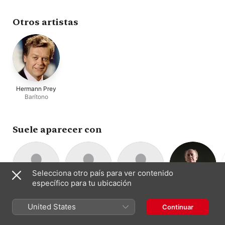
Presnell
,
The
Philadelphia Orchestra
,
Rudolf Petrak
Otros artistas
Hermann Prey
Barítono
Suele aparecer con
Selecciona otro país para ver contenido
específico para tu ubicación
Rudolf Petrak
The Rutgers
Janice Harsanyi
Eugene
T
Tenor
Soprano
University Choir
Ormandy
United States
Continuar
Coro
Dirección · Violín