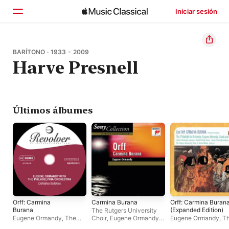
Iniciar sesión
Inicio
BARÍTONO · 1933 - 2009
Harve Presnell
Explorar
Buscar
Últimos álbumes
Orff: Carmina
Carmina Burana
Orff: Carmina Buran
Burana
(Expanded Edition)
The Rutgers University
Eugene Ormandy
,
The
Choir
,
Eugene Ormandy
,
Eugene Ormandy
,
T
Philadelphia Orchestra
Janice Harsanyi
,
Harve
Philadelphia Orches