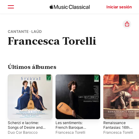
Iniciar sesión
Inicio
CANTANTE · LAÚD
Francesca Torelli
Explorar
Buscar
Últimos álbumes
Scherzi e lacrime:
Les sentiments:
Renaissance
Songs of Desire and
French Baroque
Fantasias: 16th
Disenchantment in the
Masterworks
Century Lute Music
Duo Cor Barocco
Francesca Torelli
Francesca Torelli
Venetian Seicento
across Europe