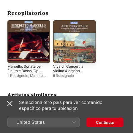
Recopilatorios
Marcello: Sonate per
Vivaldi: Concerti a
Flauto e Basso, Op. 2 -
violino & organo
Opere per
obligati - Sonate per
Il Rossignolo
,
Martino
Il Rossignolo
Clavicembalo
flauto diritto & basso
Noferi
Artistas similares
Selecciona otro país para ver contenido
específico para tu ubicación
United States
Continuar