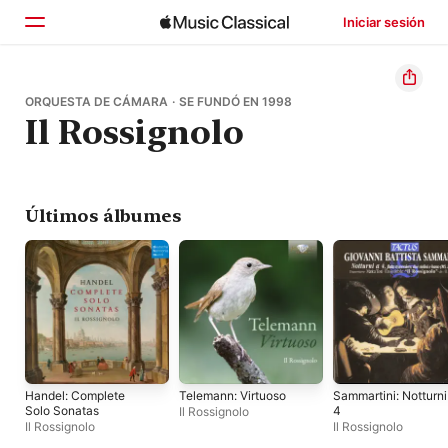
Iniciar sesión
Inicio
ORQUESTA DE CÁMARA · SE FUNDÓ EN 1998
Il Rossignolo
Explorar
Buscar
Últimos álbumes
Handel: Complete
Telemann: Virtuoso
Sammartini: Notturni
Solo Sonatas
4
Il Rossignolo
Il Rossignolo
Il Rossignolo