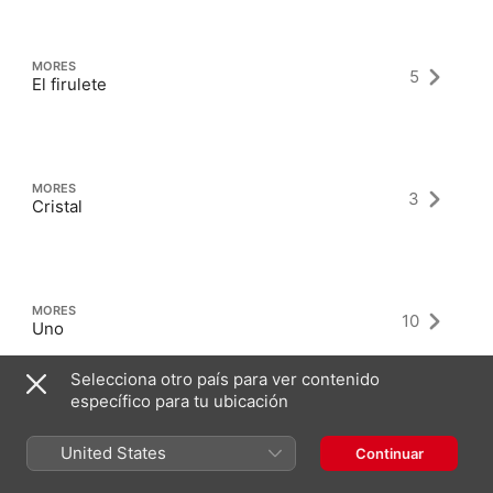
MORES
5
El firulete
MORES
3
Cristal
MORES
10
Uno
Selecciona otro país para ver contenido
específico para tu ubicación
United States
Continuar
Últimos álbumes