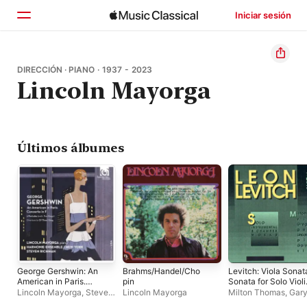
Iniciar sesión
Inicio
DIRECCIÓN · PIANO · 1937 - 2023
Lincoln Mayorga
Explorar
Buscar
Últimos álbumes
George Gershwin: An
Brahms/Handel/Cho
Levitch: Viola Sonat
American in Paris.
pin
Sonata for Solo Violi
Concerto in F Major
Ricordo di Mario,
Lincoln Mayorga
,
Steven
Lincoln Mayorga
Milton Thomas
,
Gar
Violin Sonata
Richman
,
Harmonie
Tishkoff
,
Gregg Nest