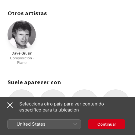
Ensemble / New York
Lincoln Mayorga
Otros artistas
Dave Grusin
Composición ·
Piano
Suele aparecer con
Selecciona otro país para ver contenido
específico para tu ubicación
Harmonie
Steven Richman
Ferde Grofé
Josef Suk
United States
Continuar
Dirección
Composición ·
Dirección · Violín
Ensemble / New
Dirección
Conjunto de
York