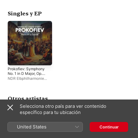
Corona
Orchestra
Corona
Singles y EP
Prokofiev: Symphony
No. 1 in D Major, Op.
25 "Classical" - EP
NDR Elbphilharmonie
Orchestra
,
Pietro di la
Corona
Otros artistas
Selecciona otro país para ver contenido
específico para tu ubicación
United States
Continuar