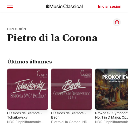
Iniciar sesión
Inicio
DIRECCIÓN
Pietro di la Corona
Explorar
Buscar
Últimos álbumes
Clasicos de Siempre -
Clasicos de Siempre -
Prokofiev: Symphon
Tchaikovsky
Bach
No. 1 in D Major, Op.
25 "Classical" - EP
NDR Elbphilharmonie
Pietro di la Corona
,
NDR
NDR Elbphilharmoni
Orchestra
,
Pietro di la
Elbphilharmonie
Orchestra
,
Pietro di 