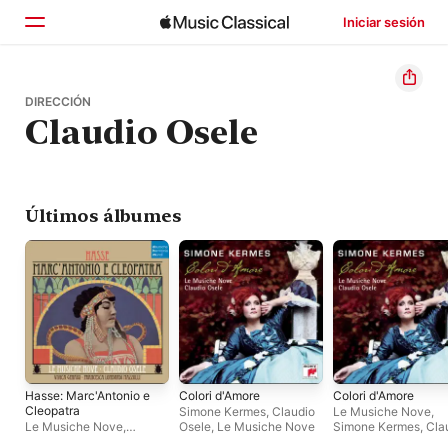
Iniciar sesión
Inicio
DIRECCIÓN
Claudio Osele
Explorar
Buscar
Últimos álbumes
Hasse: Marc'Antonio e
Colori d'Amore
Colori d'Amore
Cleopatra
Simone Kermes
,
Claudio
Le Musiche Nove
,
Le Musiche Nove
,
Osele
,
Le Musiche Nove
Simone Kermes
,
Cla
Claudio Osele
Osele