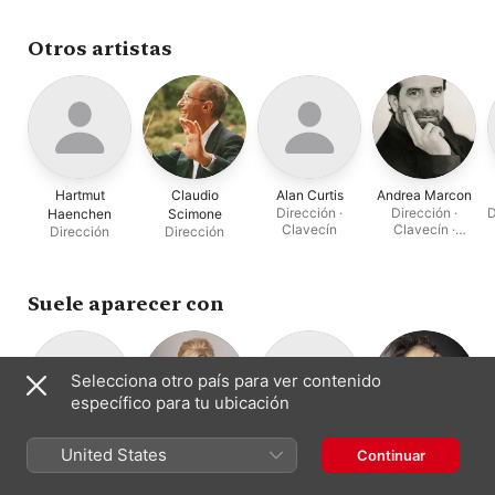
Otros artistas
Hartmut
Claudio
Alan Curtis
Andrea Marcon
Dirección ·
Dirección ·
D
Haenchen
Scimone
Clavecín
Clavecín ·
Dirección
Dirección
Órgano
Suele aparecer con
Selecciona otro país para ver contenido
específico para tu ubicación
Le Musiche
Simone Kermes
Francesca
Vivica Genaux
United States
Continuar
Soprano
Mezzosoprano
Nove
Lombardi
Conjunto de
Soprano
Mazzulli