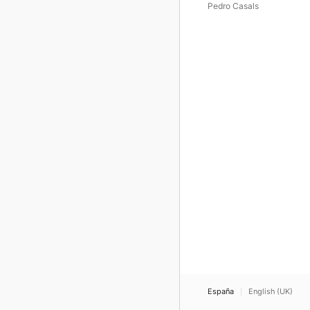
(Complete), Vol. 3
Pedro Casals
España
English (UK)