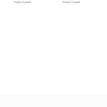
(Complete), Vol. 2
Pedro Casals
Pedro Casals