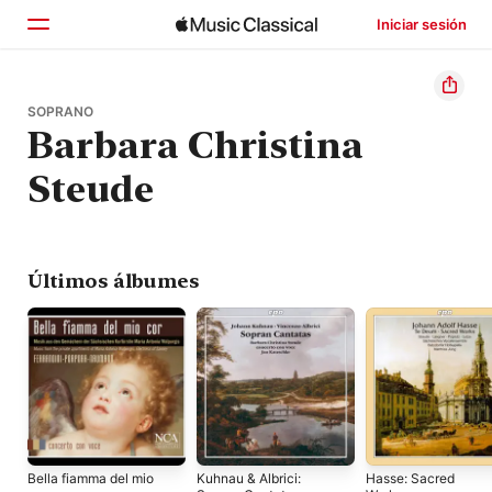
Iniciar sesión
Inicio
SOPRANO
Barbara Christina
Explorar
Steude
Buscar
Últimos álbumes
Bella fiamma del mio
Kuhnau & Albrici:
Hasse: Sacred