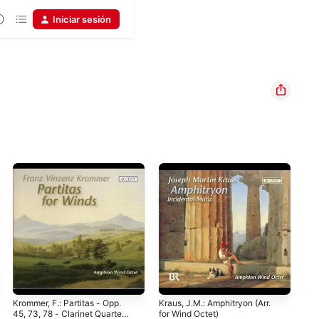
Iniciar sesión
Krommer, F.: Partitas - Opp.
Kraus, J.M.: Amphitryon (Arr.
Tri
45, 73, 78 - Clarinet Quartet,
for Wind Octet)
Fun