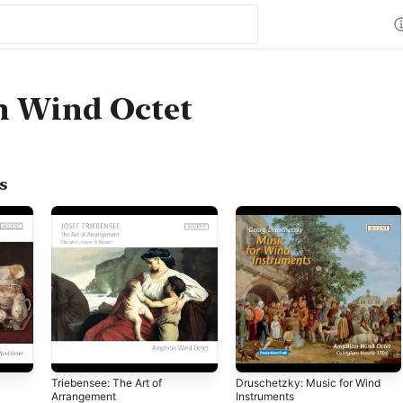
 Wind Octet
s
Triebensee: The Art of
Druschetzky: Music for Wind
Arrangement
Instruments