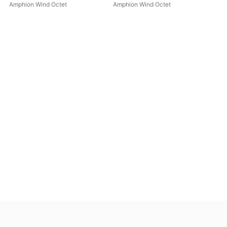
Op. 83
Con
Amphion Wind Octet
Amphion Wind Octet
Amp