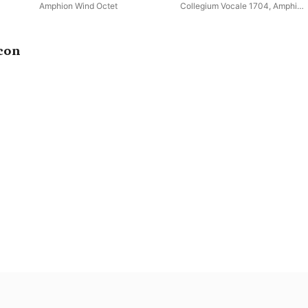
Amphion Wind Octet
Collegium Vocale 1704
,
Amphion
Wind Octet
con