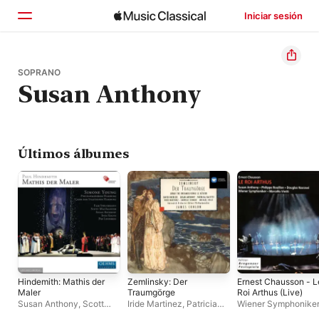
Iniciar sesión
Inicio
SOPRANO
Susan Anthony
Explorar
Buscar
Últimos álbumes
Hindemith: Mathis der
Zemlinsky: Der
Ernest Chausson - L
Maler
Traumgörge
Roi Arthus (Live)
Susan Anthony
,
Scott
Iride Martinez
,
Patricia
Wiener Symphonike
MacAllister
,
Par
Racette
,
Gürzenich-
Philippe Rouillon
,
Su