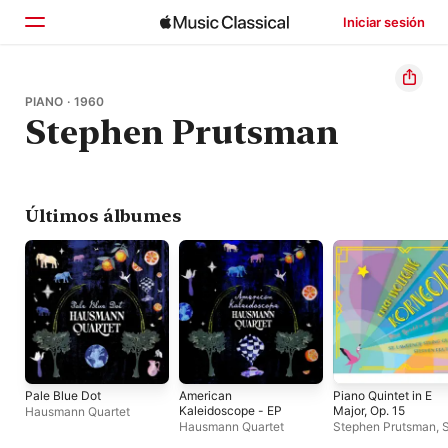
Iniciar sesión
Inicio
PIANO · 1960
Stephen Prutsman
Explorar
Buscar
Últimos álbumes
Pale Blue Dot
American
Piano Quintet in E
Kaleidoscope - EP
Major, Op. 15
Hausmann Quartet
Hausmann Quartet
Stephen Prutsman
,
S
Lawrence String Qua