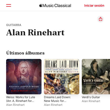
Iniciar sesión
Inicio
GUITARRA
Alan Rinehart
Explorar
Buscar
Últimos álbumes
Weiss: Works for Lute
Dreams Laid Down:
Verdi's Guitar
(Arr. A. Rinehart for
New Music for
Alan Rinehart
Guitar)
Classical Guitar
Alan Rinehart
Alan Rinehart