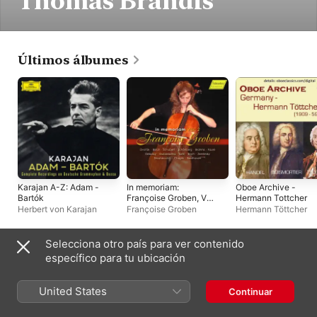
Thomas Brandis
Últimos álbumes
Karajan A-Z: Adam -
In memoriam:
Oboe Archive -
Bartók
Françoise Groben, Vol.
Hermann Tottcher
2 (Remastered 2024)
Herbert von Karajan
Françoise Groben
Hermann Töttcher
[Live]
Selecciona otro país para ver contenido
Recopilatorios
específico para tu ubicación
United States
Continuar