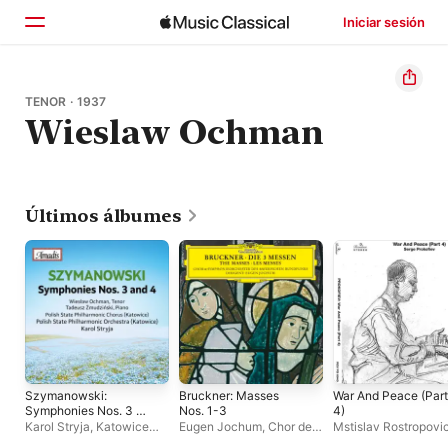
Iniciar sesión
Inicio
TENOR · 1937
Wieslaw Ochman
Explorar
Buscar
Últimos álbumes
Szymanowski:
Bruckner: Masses
War And Peace (Part
Symphonies Nos. 3 &
Nos. 1-3
4)
4
Karol Stryja
,
Katowice
Eugen Jochum
,
Chor des
Mstislav Rostropovi
Polish State Philharmonic
Bayerischen Rundfunks
,
Orchestre National 