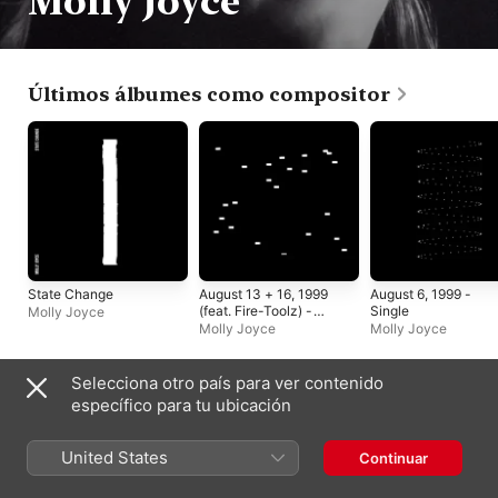
Molly Joyce
Últimos álbumes como compositor
State Change
August 13 + 16, 1999
August 6, 1999 -
(feat. Fire-Toolz) -
Single
Molly Joyce
Single
Molly Joyce
Molly Joyce
Selecciona otro país para ver contenido
Últimos álbumes como artista
específico para tu ubicación
United States
Continuar