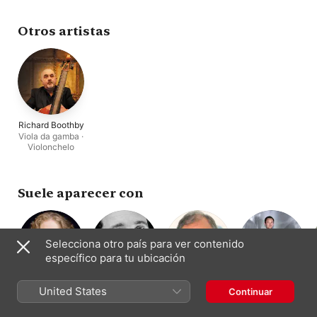
Theatre of Early Mus
Otros artistas
Richard Boothby
Viola da gamba ·
Violonchelo
Suele aparecer con
Selecciona otro país para ver contenido
específico para tu ubicación
Dame Emma
Daniel Taylor
Christopher
Matthew Halls
United States
Continuar
Contratenor
Dirección ·
Kirkby
Hogwood
Órgano
Soprano
Dirección ·