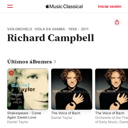
Iniciar sesión
Inicio
VIOLONCHELO · VIOLA DA GAMBA · 1956 - 2011
Richard Campbell
Explorar
Buscar
Últimos álbumes
Shakespeare - Come
The Voice of Bach
The Voice of Bach
Again Sweet Love
Daniel Taylor
Orchestra of the The
Daniel Taylor
of Early Music
,
Danie
Taylor
,
Choir of the