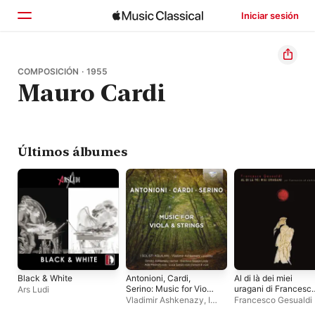
Iniciar sesión
Inicio
COMPOSICIÓN · 1955
Mauro Cardi
Explorar
Buscar
Últimos álbumes
Black & White
Antonioni, Cardi,
Al di là dei miei
Serino: Music for Viola
uragani di Francesc
Ars Ludi
& Strings
Gesualdi (Per
Vladimir Ashkenazy
,
I
Francesco Gesualdi
fisarmonica ed
Solisti Aquilani