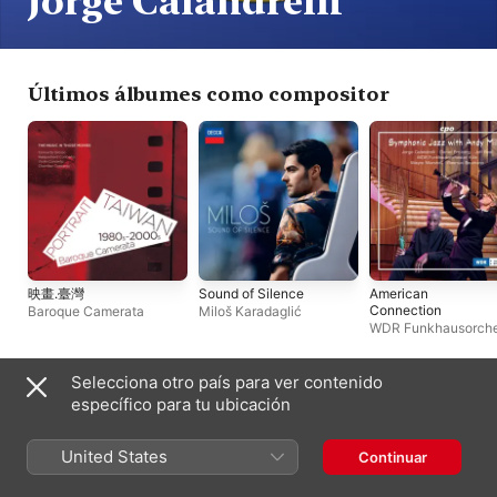
Jorge Calandrelli
Últimos álbumes como compositor
映畫.臺灣
Sound of Silence
American
Connection
Baroque Camerata
Miloš Karadaglić
WDR Funkhausorche
Köln
,
Rasmus Baum
Andy Miles
,
Wayne
Marshall
Selecciona otro país para ver contenido
Últimos álbumes como artista
específico para tu ubicación
United States
Continuar