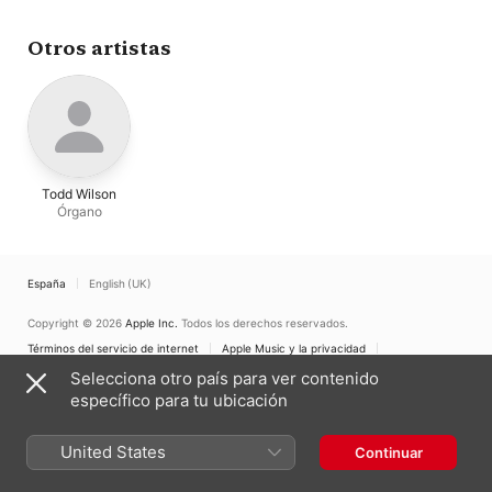
Otros artistas
Todd Wilson
Órgano
España
English (UK)
Copyright © 2026
Apple Inc.
Todos los derechos reservados.
Términos del servicio de internet
Apple Music y la privacidad
Aviso sobre cookies
Soporte
Comentarios
Selecciona otro país para ver contenido
específico para tu ubicación
United States
Continuar