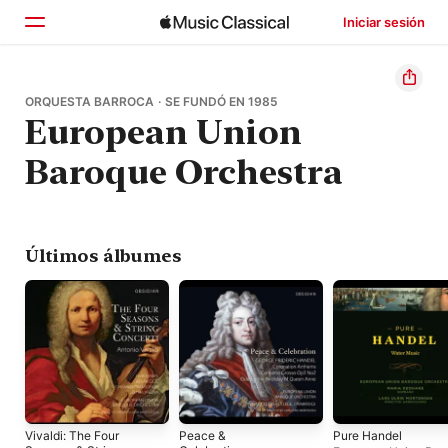
Iniciar sesión
Inicio
ORQUESTA BARROCA · SE FUNDÓ EN 1985
European Union
Explorar
Baroque Orchestra
Buscar
Últimos álbumes
Vivaldi: The Four
Peace &
Pure Handel