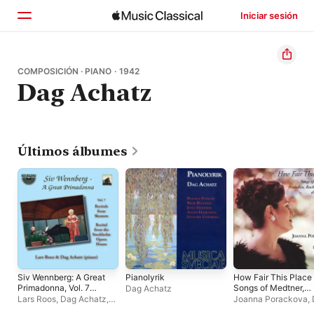
Iniciar sesión
Inicio
COMPOSICIÓN · PIANO · 1942
Dag Achatz
Explorar
Buscar
Últimos álbumes
Siv Wennberg: A Great
Pianolyrik
How Fair This Place
Primadonna, Vol. 7
Songs of Medtner,
Dag Achatz
(Live)
Prokofiev,
Lars Roos
,
Dag Achatz
,
Joanna Porackova
,
Rachmaninoff, &
Siv Wennberg
Achatz