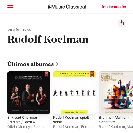
Iniciar sesión
Inicio
VIOLÍN · 1959
Rudolf Koelman
Explorar
Buscar
Últimos álbumes
Silkroad Chamber
Rudolf Koelman spielt
Brahms - Mahler -
Soloists / Bach &
seine
Schnittke
Vivaldi Double
Lieblingszugaben
Olivia Momoyo Resch
,
Rudolf Koelman
,
Ferenc
Rudolf Koelman
,
Mar
Concertos
Rudolf Koelman
,
Klara
Bognár
Stocker
,
Conrad Zw