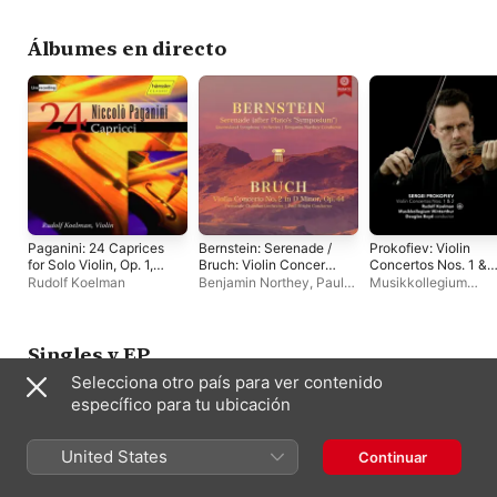
Cheng
Olivia Petrovan
Álbumes en directo
Paganini: 24 Caprices
Bernstein: Serenade /
Prokofiev: Violin
for Solo Violin, Op. 1,
Bruch: Violin Concerto
Concertos Nos. 1 &
MS 25 (Live)
(Live)
2
Rudolf Koelman
Benjamin Northey
,
Paul
Musikkollegium
Wright
,
Queensland
Winterthur
,
Douglas
Symphony Orchestra
,
Boyd
,
Rudolf Koelm
Rudolf Koelman
,
Fremantle Chamber
Singles y EP
Orchestra
Selecciona otro país para ver contenido
específico para tu ubicación
United States
Continuar