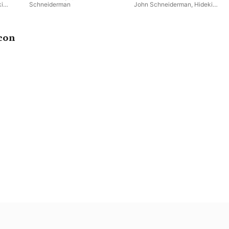
i
Schneiderman
John Schneiderman
,
Hideki
Yamaya
con