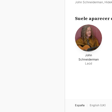
John Schneiderman
,
Hidek
Yamaya
Suele aparecer 
John
Schneiderman
Laúd
España
English (UK)