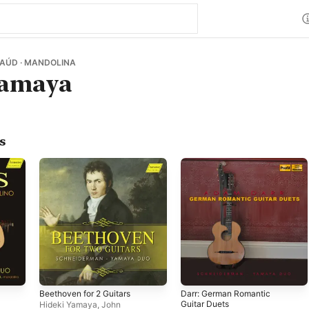
LAÚD · MANDOLINA
Yamaya
s
Beethoven for 2 Guitars
Darr: German Romantic
Guitar Duets
Hideki Yamaya
,
John