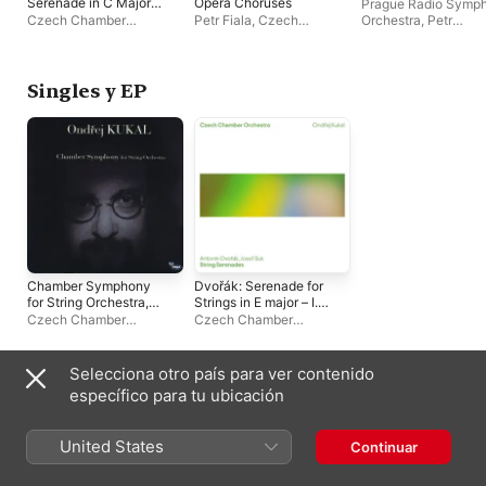
Serenade in C Major -
Opera Choruses
Prague Radio Symp
Mendelssohn:
Czech Chamber
Petr Fiala
,
Czech
Orchestra
,
Petr
Capriccio in E Minor
Orchestra
Philharmonic Choir of
Jiříkovský
,
Roman J
Brno
,
Czech Chamber
Orchestra
,
Romana
Pávková
,
Thomas Badura
Singles y EP
Chamber Symphony
Dvořák: Serenade for
for String Orchestra,
Strings in E major – I.
Op. 16 - EP
Moderato - Single
Czech Chamber
Czech Chamber
Orchestra
,
Ondrej Kukal
Orchestra
,
Ondrej Kukal
Selecciona otro país para ver contenido
Recopilatorios
específico para tu ubicación
United States
Continuar