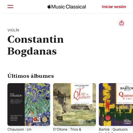
Iniciar sesión
Inicio
VIOLÍN
Constantin
Explorar
Bogdanas
Buscar
Últimos álbumes
Chausson : Un
D'Ollone : Trios &
Bartok : Quatuors