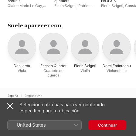
portrait
quatuors
No.4 & 6
Claire-Marie Le Gay
,
Florin Szigeti
,
Patrice
Florin Szigeti
,
Const
Quatuor Elyséen
,
Enesco
d'Ollone
,
Constantin
Bogdanas
,
Dorel
Quartet
,
Laurent Verney
Bogdanas
,
Enesco
Fodoreanu
,
Enesco
Quartet
,
Dan Iarca
,
Dorel
Quartet
,
Dan Iarca
Fodoreanu
Suele aparecer con
Dan Iarca
Enesco Quartet
Florin Szigeti
Dorel Fodoreanu
Viola
Cuarteto de
Violín
Violonchelo
cuerda
España
English (UK)
Selecciona otro país para ver contenido
Copyright © 2026
Apple Inc.
Todos los derechos reservados.
específico para tu ubicación
Términos del servicio de internet
Apple Music y la privacidad
Aviso sobre cookies
Soporte
Comentarios
United States
Continuar