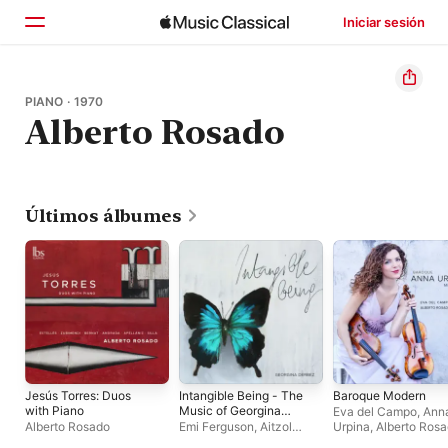
Iniciar sesión
Inicio
PIANO · 1970
Alberto Rosado
Explorar
Buscar
Últimos álbumes
Jesús Torres: Duos
Intangible Being - The
Baroque Modern
with Piano
Music of Georgina
Eva del Campo
,
Ann
Derbez
Alberto Rosado
Emi Ferguson
,
Aitzol
Urpina
,
Alberto Ros
Iturriagagoitia
,
Eva