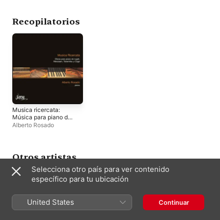
Zöllner
,
Verena Wüsthoff
,
David Apellaniz
,
Alberto
Rosado
Recopilatorios
Musica ricercata:
Música para piano de
Ligeti, Messiaen,
Alberto Rosado
Takemitsu y Cage
Otros artistas
Selecciona otro país para ver contenido
específico para tu ubicación
United States
Continuar