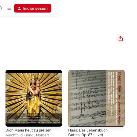
Iniciar sesión
Dich Maria heut zu preisen
Haas: Das Lebensbuch
Mus
Gottes, Op. 87 (Live)
Sop
Mechthild Kiendl
,
Norbert