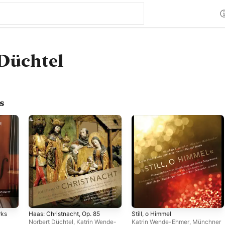
Düchtel
s
rks
Haas: Christnacht, Op. 85
Still, o Himmel
Norbert Düchtel
,
Katrin Wende-
Katrin Wende-Ehmer
,
Münchner