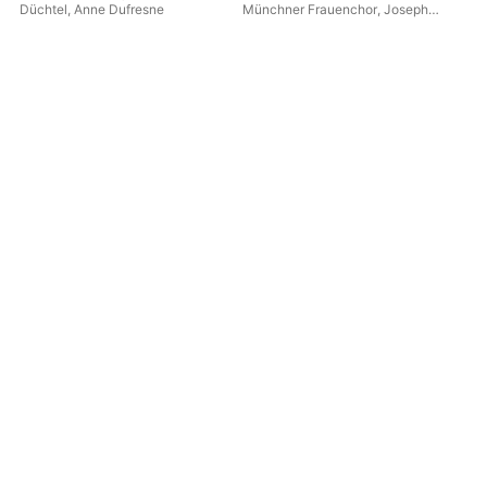
Org
Düchtel
,
Anne Dufresne
Münchner Frauenchor
,
Joseph
Nor
Haas Orchester
,
Katrin Wende-
Hirt
Ehmer