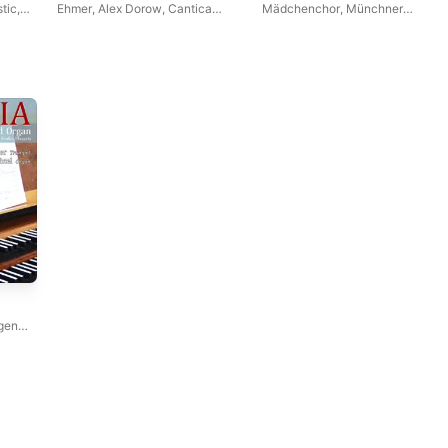
stic
,
Ehmer
,
Alex Dorow
,
Cantica
Mädchenchor
,
Münchner
Nova Chamber Choir
Frauenchor
gen