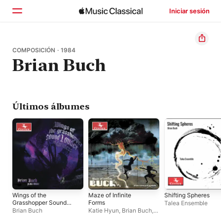
Iniciar sesión
Inicio
COMPOSICIÓN · 1984
Brian Buch
Explorar
Buscar
Últimos álbumes
Wings of the
Maze of Infinite
Shifting Spheres
Grasshopper Sound
Forms
Talea Ensemble
Louder in Darkness
Brian Buch
Katie Hyun
,
Brian Buch
,
Michael Katz
,
Steven