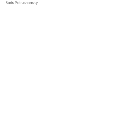
Boris Petrushansky
Bor