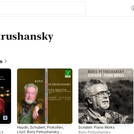
trushansky
s
Haydn, Schubert, Prokofiev,
Scriabin: Piano Works
Liszt: Boris Petrushansky
CA
Boris Petrushansky