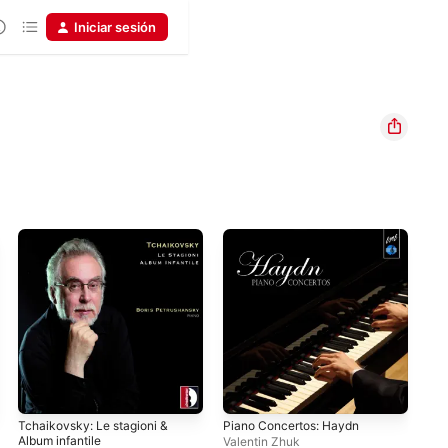
Iniciar sesión
Tchaikovsky: Le stagioni &
Piano Concertos: Haydn
Sho
Album infantile
Pia
Valentin Zhuk