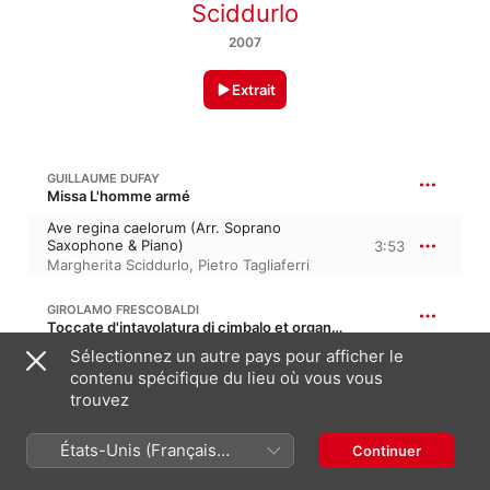
Sciddurlo
2007
Extrait
GUILLAUME DUFAY
Missa L'homme armé
Ave regina caelorum (Arr. Soprano
Saxophone & Piano)
3:53
Margherita Sciddurlo
,
Pietro Tagliaferri
GIROLAMO FRESCOBALDI
Toccate d'intavolatura di cimbalo et organo, A 12
Sélectionnez un autre pays pour afficher le
Corrente I & II (Arr. for Soprano
contenu spécifique du lieu où vous vous
Saxophone & Piano)
4:05
Pietro Tagliaferri
,
Margherita Sciddurlo
trouvez
États-Unis (Français
F. COUPERIN: MESSE A L'USAGE DES PAROISSES ORDINAIRE
Continuer
France)
Gloria. Dialogue en trio du Cornet et de la