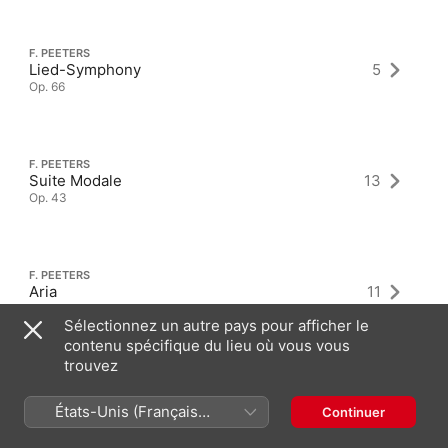
F. PEETERS
Lied-Symphony
5
Op. 66
F. PEETERS
Suite Modale
13
Op. 43
F. PEETERS
Aria
11
Op. 51a
Sélectionnez un autre pays pour afficher le
contenu spécifique du lieu où vous vous
trouvez
États-Unis (Français
Continuer
France)
Derniers albums comme : Compositeur