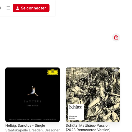
Se connecter
Helbig: Sanctus - Single
Schütz: Matthäus-Passion
Sch
(2023 Remastered Version)
Jes
Staatskapelle Dresden
,
Dresdner