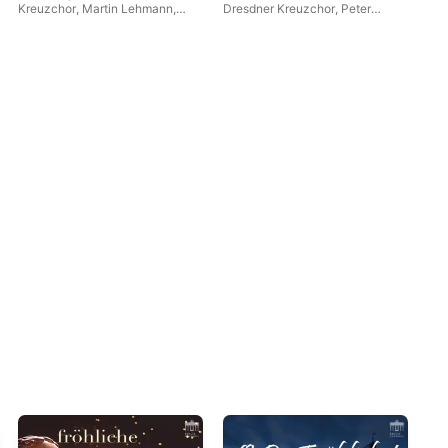
Kle
Kreuzchor
,
Martin Lehmann
,
Dresdner Kreuzchor
,
Peter
Han
(20
Sven Helbig
Schreier
,
Martin Flämig
Ad
Pol
Kre