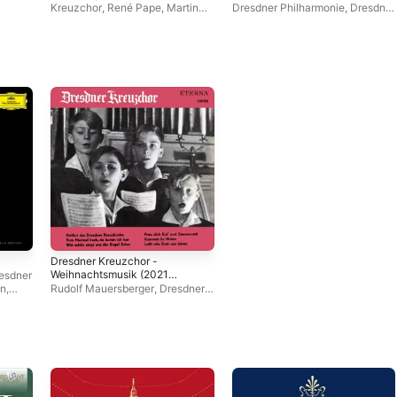
Kreuzchor
,
René Pape
,
Martin
Dresdner Philharmonie
,
Dresdner
Lehmann
,
Sven Helbig
Kreuzchor
,
Martin Lehmann
Young
,
The
Dresdner Kreuzchor -
Weihnachtsmusik (2021
esdner
Remastered Version) - EP
nn
,
Rudolf Mauersberger
,
Dresdner
Kreuzchor