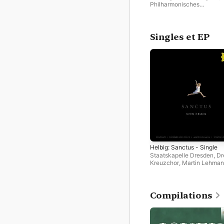
Philharmonisches
Staatsorchester Hamburg
,
Hamburger Alsterspatzen
,
Persons' Choral Academy
Young ClassX Ensemble
,
Singles et EP
Dresdner Kreuzchor
Helbig: Sanctus - Single
Staatskapelle Dresden
,
Dr
Kreuzchor
,
Martin Lehma
Sven Helbig
Compilations