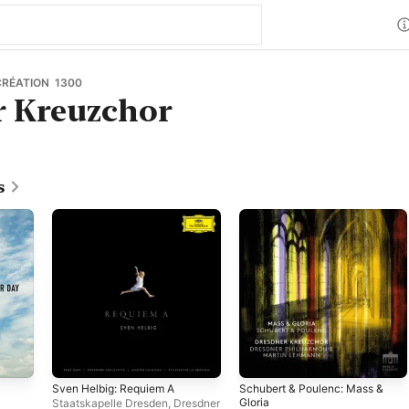
CRÉATION 1300
r Kreuzchor
s
Sven Helbig: Requiem A
Schubert & Poulenc: Mass &
Gloria
Staatskapelle Dresden
,
Dresdner