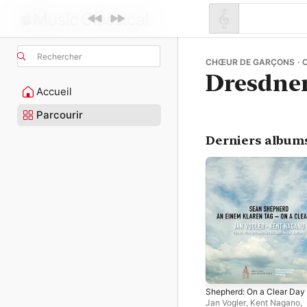
Rechercher
CHŒUR DE GARÇONS · 
Dresdne
Accueil
Parcourir
Derniers album
Shepherd: On a Clear Day
Jan Vogler
,
Kent Nagano
,