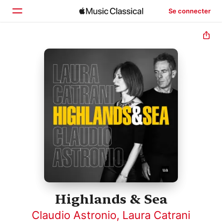
Se connecter
Accueil
Parcourir
Rechercher
Highlands & Sea
Claudio Astronio
,
Laura Catrani