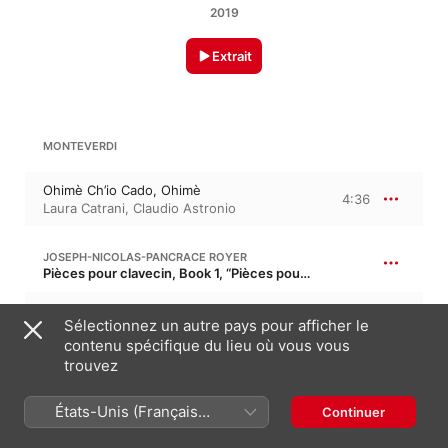
2019
Extrait
MONTEVERDI
Ohimè Ch’io Cado, Ohimè
4:36
Laura Catrani
,
Claudio Astronio
JOSEPH-NICOLAS-PANCRACE ROYER
Pièces pour clavecin, Book 1, “Pièces pour clavecin, livre 1”
Le Vertigo
5:59
Sélectionnez un autre pays pour afficher le
Claudio Astronio
contenu spécifique du lieu où vous vous
trouvez
M. BOTTER
États-Unis (Français
Continuer
France)
Il Mare Antico
4:47