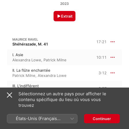
2023
Extrait
MAURICE RAVEL
17:21
Shéhérazade, M. 41
I. Asie
10:11
Alexandra Lowe
,
Patrick Milne
II. La flûte enchantée
3:12
Patrick Milne
,
Alexandra Lowe
III. L'indifférent
3:57
Alexandra Lowe
,
Patrick Milne
Sélectionnez un autre pays pour afficher le
contenu spécifique du lieu où vous vous
trouvez
GEORGES BIZET
Adieux de l'hôtesse arabe, WD 72
États-Unis (Français
Continuer
Adieux de l'hôtesse arabe
5:10
France)
Alexandra Lowe
,
Patrick Milne