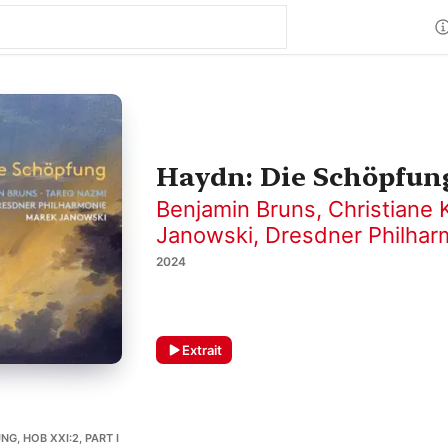
Haydn: Die Schöpfun
Benjamin Bruns
,
Christiane 
Janowski
,
Dresdner Philhar
2024
Extrait
NG, HOB XXI:2, PART I