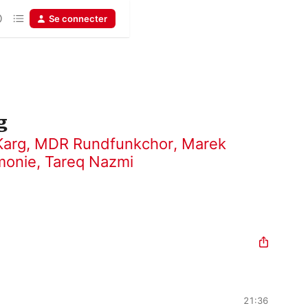
Se connecter
g
Karg
,
MDR Rundfunkchor
,
Marek
monie
,
Tareq Nazmi
21:36