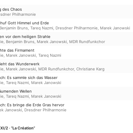
ng des Chaos
sdner Philharmonie
chuf Gott Himmel und Erde
Benjamin Bruns
,
Tareq Nazmi
,
Dresdner Philharmonie
,
Marek Janowski
n vor dem heiligen Strahle
ie
,
Benjamin Bruns
,
Marek Janowski
,
MDR Rundfunkchor
hte das Firmament
ie
,
Marek Janowski
,
Tareq Nazmi
sieht das Wunderwerk
ie
,
Marek Janowski
,
MDR Rundfunkchor
,
Christiane Karg
ach: Es sammle sich das Wasser
ie
,
Tareq Nazmi
,
Marek Janowski
chäumenden Wellen
ie
,
Tareq Nazmi
,
Marek Janowski
ch: Es bringe die Erde Gras hervor
ek Janowski
,
Dresdner Philharmonie
XI/2 · “La Création”