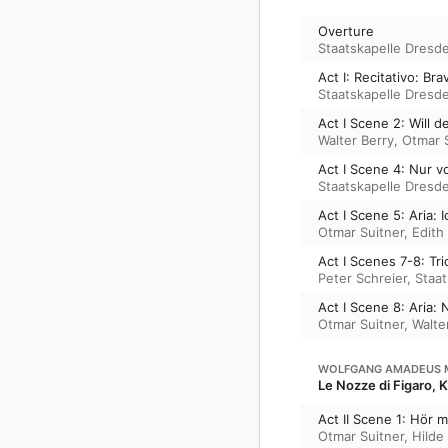
Overture
Staatskapelle Dresd
Act I: Recitativo: Br
Staatskapelle Dresd
Act I Scene 2: Will 
Walter Berry
,
Otmar 
Act I Scene 4: Nur vo
Staatskapelle Dresd
Act I Scene 5: Aria: 
Otmar Suitner
,
Edith
Act I Scenes 7-8: Tri
Peter Schreier
,
Staa
Act I Scene 8: Aria: 
Otmar Suitner
,
Walte
WOLFGANG AMADEUS 
Le Nozze di Figaro, 
Act II Scene 1: Hör m
Otmar Suitner
,
Hilde