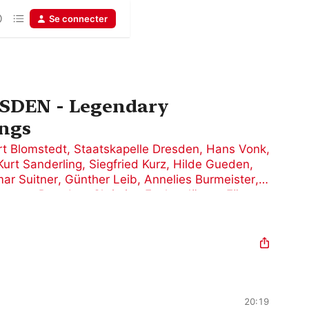
Se connecter
SDEN - Legendary
ngs
t Blomstedt
,
Staatskapelle Dresden
,
Hans Vonk
,
Kurt Sanderling
,
Siegfried Kurz
,
Hilde Gueden
,
ar Suitner
,
Günther Leib
,
Annelies Burmeister
,
perette Dresden
,
Christian Funke
,
Jürgen Förster
,
Ollendorff
,
Anneliese Rothenberger
,
Walter Berry
,
20:19