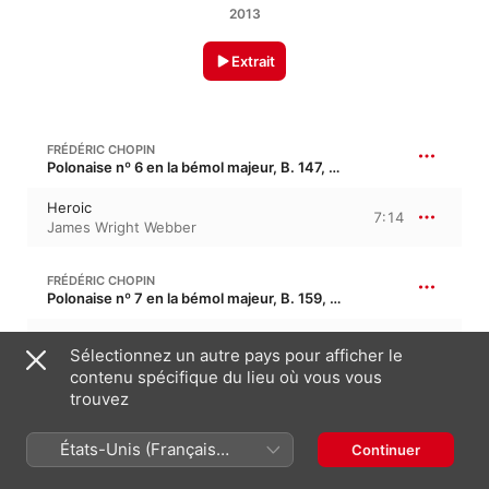
2013
Extrait
FRÉDÉRIC CHOPIN
Polonaise nº 6 en la bémol majeur, B. 147, Op. 53 · “Héroique”
Heroic
7:14
James Wright Webber
FRÉDÉRIC CHOPIN
Polonaise nº 7 en la bémol majeur, B. 159, Op. 61 · “Polonaise-fantaisie”
Polonaise-Fantasie in A-Flat Major, Op. 61
10:34
Sélectionnez un autre pays pour afficher le
James Wright Webber
contenu spécifique du lieu où vous vous
trouvez
FRÉDÉRIC CHOPIN
Polonaise nº 1 en do dièse mineur, B. 90/1, Op. 26/1 · “Les favorites 1”
États-Unis (Français
Continuer
France)
No. 1
7:22