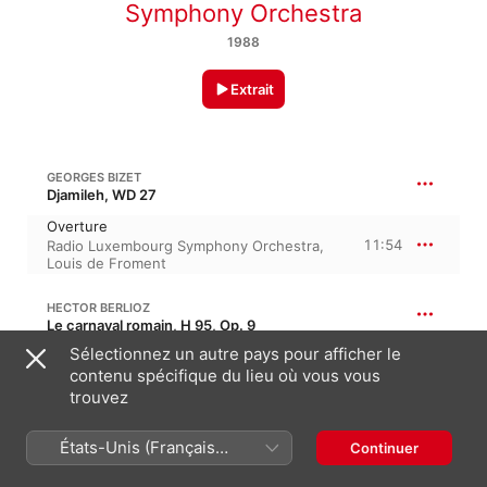
Symphony Orchestra
1988
Extrait
GEORGES BIZET
Djamileh, WD 27
Overture
11:54
Radio Luxembourg Symphony Orchestra
,
Louis de Froment
HECTOR BERLIOZ
Le carnaval romain, H 95, Op. 9
Sélectionnez un autre pays pour afficher le
Roman Carnival Overture, Op. 9
contenu spécifique du lieu où vous vous
8:33
Louis de Froment
,
Radio Luxembourg
Symphony Orchestra
trouvez
États-Unis (Français
Continuer
AUBER: THE MUTE GIRL OF PORTICI
France)