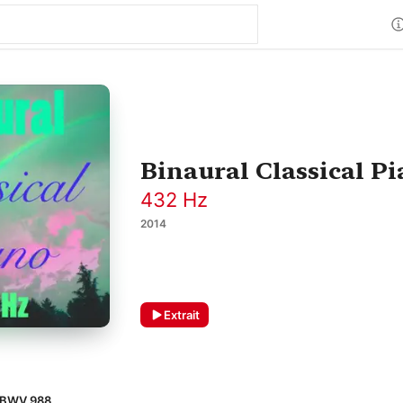
Binaural Classical Pia
432 Hz
2014
Extrait
, BWV 988