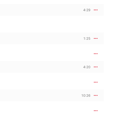
4:29
1:25
4:20
10:26