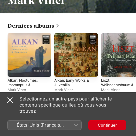
Mark Viner
Derniers albums
Alkan: Nocturnes,
Alkan: Early Works &
Liszt:
Impromptus &
Juvenilia
Weihnachtsbaum &
Zorcicos, Vol. 8
Two Movements fro
Mark Viner
Mark Viner
Mark Viner
Christus
Sélectionnez un autre pays pour afficher le
contenu spécifique du lieu où vous vous
Compilations
trouvez
États-Unis (Français
Continuer
France)