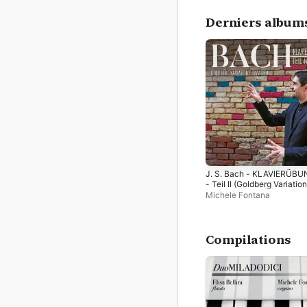
Derniers album
J. S. Bach - KLAVIERÜB
- Teil II (Goldberg Variatio
BWV988)
Michele Fontana
Compilations