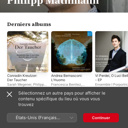
Philipp Mathmann
Derniers albums
Conradin Kreutzer:
Andrea Bernasconi:
Vi Perdei, O Luci Bel
Der Taucher
L'Huomo
- EP
Sarah Wegener
,
Philipp
Francesca Benitez
,
Ensemble I Porporini
Mathmann
,
Hofkapelle
Dorothee Oberlinger
,
Philipp Mathmann
,
Sélectionnez un autre pays pour afficher le
Stuttgart
,
Kammerchor
Florian Götz
,
Philipp
Martyna Pastuszka
,
Stuttgart
,
Frieder Bernius
Mathmann
,
Maria
Kerstin Linder-Dew
contenu spécifique du lieu où vous vous
Ladurner
,
Alice Lackner
,
Axel Wolf
,
Gerd Ame
Singles et EP
trouvez
Johanna Falkinger
,
Vladimir Waltham
Ensemble 1700
,
Simon
Bode
,
Anna Herbst
États-Unis (Français
Continuer
France)