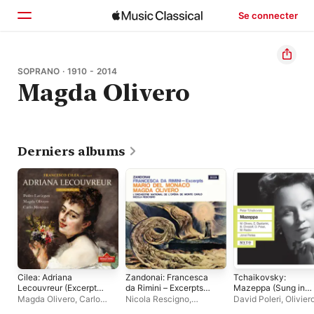
Se connecter
Accueil
SOPRANO · 1910 - 2014
Magda Olivero
Parcourir
Rechercher
Derniers albums
Cilea: Adriana
Zandonai: Francesca
Tchaikovsky:
Lecouvreur (Excerpts)
da Rimini – Excerpts
Mazeppa (Sung in
[Remastered 2023]
(Opera Gala – Volume
Italian) [Recorded L
Magda Olivero
,
Carlo
Nicola Rescigno
,
David Poleri
,
Olivier
[Live]
20)
1954]
Moresco
,
Pedro Lavirgen
Orchestre
Fabritiis
,
Coro del M