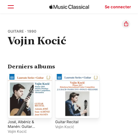
Se connecter
Accueil
GUITARE · 1990
Vojin Kocić
Parcourir
Rechercher
Derniers albums
José, Albéniz &
Guitar Recital
Manén: Guitar
Vojin Kocić
Works
Vojin Kocić