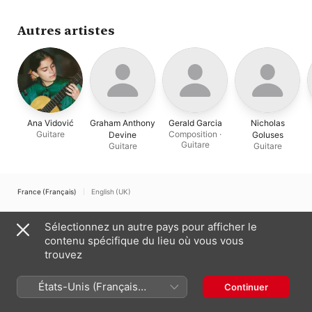
Autres artistes
Ana Vidović
Graham Anthony
Gerald Garcia
Nicholas
Guitare
Composition ·
Devine
Goluses
Guitare
Guitare
Guitare
France (Français)
English (UK)
Copyright © 2026
Apple Inc.
Tous droits réservés.
Sélectionnez un autre pays pour afficher le
Conditions générales des services Internet
Apple Music et confidentialité
contenu spécifique du lieu où vous vous
Avertissement concernant les cookies
Assistance
Remarques
trouvez
États-Unis (Français
Continuer
France)