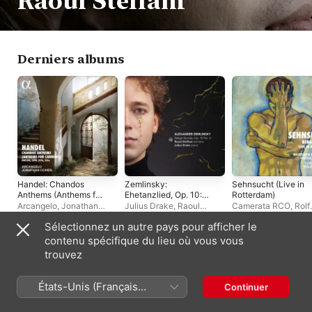
Raoul Steffani
Derniers albums
Handel: Chandos
Zemlinsky:
Sehnsucht (Live in
Anthems (Anthems for
Ehetanzlied, Op. 10:
Rotterdam)
Cannons)
No. 2, Selige Stunde -
Arcangelo
,
Jonathan
Julius Drake
,
Raoul
Camerata RCO
,
Rolf
Single
Cohen
Steffani
Verbeek
,
Barbara
Sélectionnez un autre pays pour afficher le
Hannigan
,
Raoul Ste
contenu spécifique du lieu où vous vous
Albums live
trouvez
États-Unis (Français
Continuer
France)