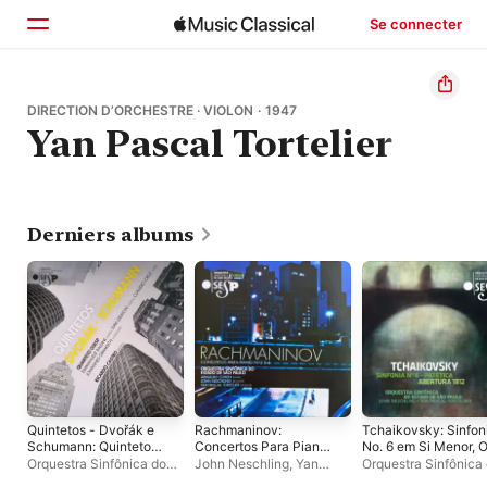
Se connecter
Accueil
DIRECTION D’ORCHESTRE · VIOLON · 1947
Yan Pascal Tortelier
Parcourir
Rechercher
Derniers albums
Quintetos - Dvořák e
Rachmaninov:
Tchaikovsky: Sinfon
Schumann: Quinteto
Concertos Para Piano
No. 6 em Si Menor, O
Com Piano em Mi
No. 2 em Dó Menor,
74 - Patética &
Orquestra Sinfônica do
John Neschling
,
Yan
Orquestra Sinfônica
Bemol Maior, Op. 44 e
Op. 18 e No. 4 em Sol
Abertura 1812, Op. 4
Estado de São Paulo
,
Yan
Pascal Tortelier
,
Estado de São Paulo